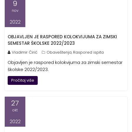
9
nov
2022
OBJAVLJEN JE RASPORED KOLOKVIJUMA ZA ZIMSKI
SEMESTAR ŠKOLSKE 2022/2023
Vladimir Ćirić
Obaveštenja
Raspored ispita
,
Objavljen je raspored kolokvijuma za zimski semestar
školske 2022/2023.
Pročitaj više
27
okt
2022