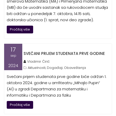
smerova Matematika (MA) i Primenjana matematika
(MB) da će uvodni sastanak sa rukovodiocem studija
biti održan u ponedeljak 7. oktobra, 14:15 sati,
doktorska učionica (1. sprat, novi deo zgrade).
Pročitaj više
17
SVEČANI PRIJEM STUDENATA PRVE GODINE
sep
Vladimir Ćirić
2024
Aktuelnosti
Događaji
Obaveštenja
,
,
Svečani prijem studenata prve godine biće održan 1.
oktobra 2024. godine u amfiteatru „Mihajlo Pupin“
(A1) u zgradi Departmana za matematiku i
informatiku i Departmana za fiziku
Pročitaj više