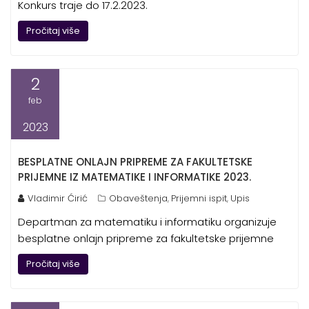
Konkurs traje do 17.2.2023.
Pročitaj više
2
feb
2023
BESPLATNE ONLAJN PRIPREME ZA FAKULTETSKE
PRIJEMNE IZ MATEMATIKE I INFORMATIKE 2023.
Vladimir Ćirić
Obaveštenja
Prijemni ispit
Upis
,
,
Departman za matematiku i informatiku organizuje
besplatne onlajn pripreme za fakultetske prijemne
Pročitaj više