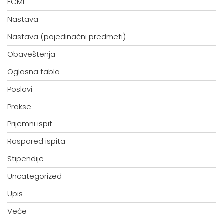
ECMI
Nastava
Nastava (pojedinačni predmeti)
Obaveštenja
Oglasna tabla
Poslovi
Prakse
Prijemni ispit
Raspored ispita
Stipendije
Uncategorized
Upis
Veće