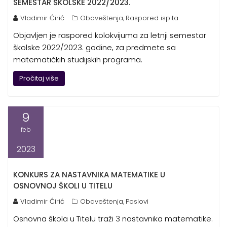
SEMESTAR ŠKOLSKE 2022/2023.
Vladimir Ćirić
Obaveštenja
Raspored ispita
,
Objavljen je raspored kolokvijuma za letnji semestar
školske 2022/2023. godine, za predmete sa
matematičkih studijskih programa.
Pročitaj više
9
feb
2023
KONKURS ZA NASTAVNIKA MATEMATIKE U
OSNOVNOJ ŠKOLI U TITELU
Vladimir Ćirić
Obaveštenja
Poslovi
,
Osnovna škola u Titelu traži 3 nastavnika matematike.