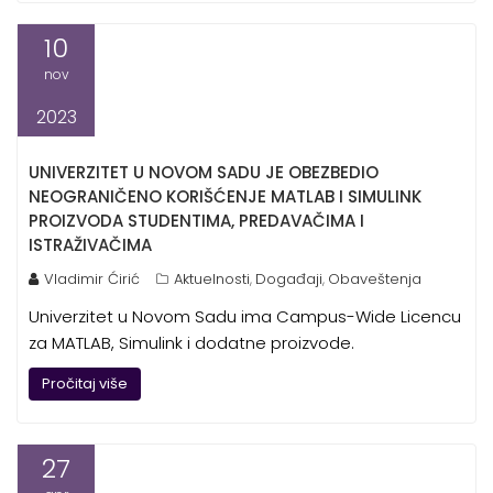
10
nov
2023
UNIVERZITET U NOVOM SADU JE OBEZBEDIO
NEOGRANIČENO KORIŠĆENJE MATLAB I SIMULINK
PROIZVODA STUDENTIMA, PREDAVAČIMA I
ISTRAŽIVAČIMA
Vladimir Ćirić
Aktuelnosti
Događaji
Obaveštenja
,
,
Univerzitet u Novom Sadu ima Campus-Wide Licencu
za MATLAB, Simulink i dodatne proizvode.
Pročitaj više
27