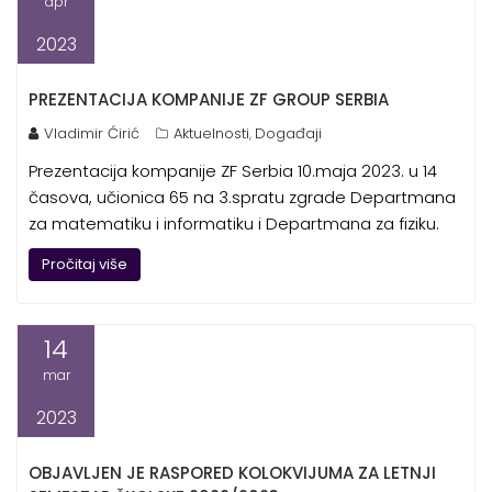
apr
2023
PREZENTACIJA KOMPANIJE ZF GROUP SERBIA
Vladimir Ćirić
Aktuelnosti
Događaji
,
Prezentacija kompanije ZF Serbia 10.maja 2023. u 14
časova, učionica 65 na 3.spratu zgrade Departmana
za matematiku i informatiku i Departmana za fiziku.
Pročitaj više
14
mar
2023
OBJAVLJEN JE RASPORED KOLOKVIJUMA ZA LETNJI