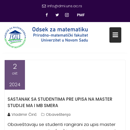
info@dmi.uns.ac.rs
PMF
Skip
to
content
AUTOR:
VLADIMIR ĆIRIĆ
2
okt
2024
SASTANAK SA STUDENTIMA PRE UPISA NA MASTER
STUDIJE MA I MB SMERA
Vladimir Ćirić
Obaveštenja
Obaveštavaju se studenti rangirani za upis master