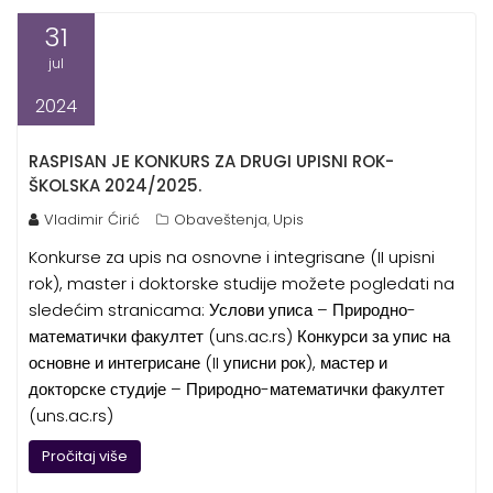
31
jul
2024
RASPISAN JE KONKURS ZA DRUGI UPISNI ROK-
ŠKOLSKA 2024/2025.
Vladimir Ćirić
Obaveštenja
Upis
,
Konkurse za upis na osnovne i integrisane (II upisni
rok), master i doktorske studije možete pogledati na
sledećim stranicama: Услови уписа – Природно-
математички факултет (uns.ac.rs) Конкурси за упис на
основне и интегрисане (II уписни рок), мастер и
докторске студије – Природно-математички факултет
(uns.ac.rs)
Pročitaj više