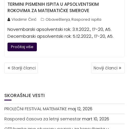
TERMINI PISMENIH ISPITA U APSOLVENTSKIM
ROKOVIMA ZA MATEMATIČKE SMEROVE
Vladimir Ćirić
Obaveštenja
Raspored ispita
,
Novembarski apsolventski rok: 3.11.2022., 17-20, A5.
Decembarski apsolventski rok: 5.12.2022., 17-20, A5.
Pročitaj više
KRETANJE
Stariji članci
Noviji članci
ČLANAKA
SKORAŠNJE VESTI
PROLEĆNI FESTIVAL MATEMATIKE
maj 12, 2026
Raspored časova za letnji semestar
mart 10, 2026
OTP banka ima otvorenu poziciju za konsultanta u