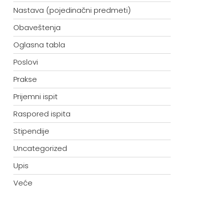
Nastava (pojedinačni predmeti)
Obaveštenja
Oglasna tabla
Poslovi
Prakse
Prijemni ispit
Raspored ispita
Stipendije
Uncategorized
Upis
Veće