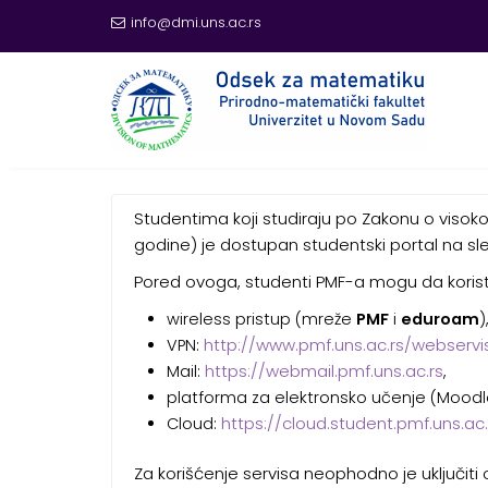
info@dmi.uns.ac.rs
Skip
to
content
STUDENTSKI SERVISI, E-
Studentima koji studiraju po Zakonu o visok
godine) je dostupan studentski portal na s
Pored ovoga, studenti PMF-a mogu da koriste
wireless pristup (mreže
PMF
i
eduroam
)
http://www.pmf.uns.ac.rs/webservis
VPN:
https://webmail.pmf.uns.ac.rs
Mail:
,
platforma za elektronsko učenje (Moodl
https://cloud.student.pmf.uns.ac.
Cloud:
Za korišćenje servisa neophodno je uključit