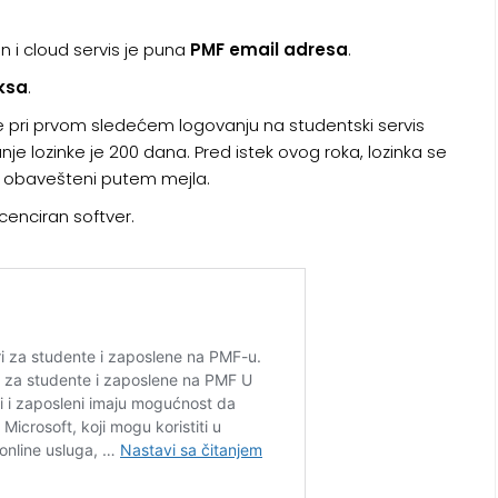
pn i cloud servis je puna
PMF email adresa
.
eksa
.
je pri prvom sledećem logovanju na studentski servis
je lozinke je 200 dana. Pred istek ovog roka, lozinka se
ti obavešteni putem mejla.
cenciran softver.