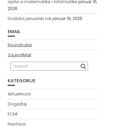
ispite iz matematike i informatike
januar 31,
2026
Dodatni januarski rok
januar 19, 2026
EMAIL
Roundcube
SquirrelMail
KATEGORIJE
Aktuelnosti
Događaji
ECMI
Nastava