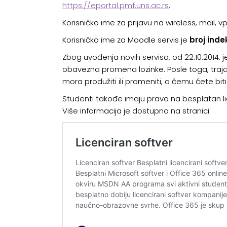
https://eportal.pmf.uns.ac.rs
.
Korisničko ime za prijavu na wireless, mail, v
Korisničko ime za Moodle servis je
broj ind
Zbog uvođenja novih servisa, od 22.10.2014. 
obavezna promena lozinke. Posle toga, trajan
mora produžiti ili promeniti, o čemu ćete bi
Studenti takođe imaju pravo na besplatan li
Više informacija je dostupno na stranici: