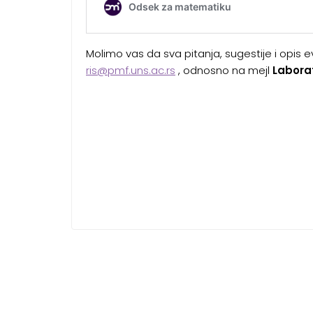
Molimo vas da sva pitanja, sugestije i opis
ris@pmf.uns.ac.rs
, odnosno na mejl
Laborat