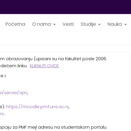
Početna
O nama
Vesti
Studije
Nauka
UČENJE, SOFTVER
om obrazovanju (upisani su na fakultet posle 2006.
ledećem linku:
KLIKNUTI OVDE
 i:
,
i/servisi/vpn
,
https://moodle.pmf.uns.ac.rs
e):
,
rs
.
i opciju za PMF mejl adresu na studentskom portalu