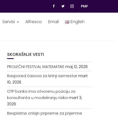
PMF
Servisi
Alfresco
Email
English
SKORAŠNJE VESTI
PROLEĆNI FESTIVAL MATEMATIKE
maj 12, 2026
Raspored časova za letnji semestar
mart
10, 2026
OTP banka ima otvorenu poziciju za
konsultanta u modeliranju rizika
mart 3,
2026
Besplatne onlajn pripreme za prijemne