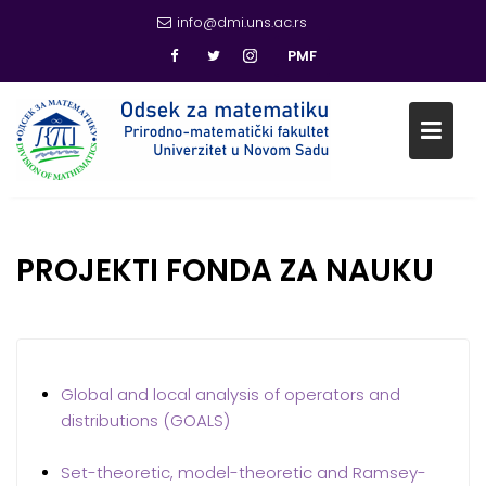
info@dmi.uns.ac.rs
PMF
Skip
to
content
PROJEKTI FONDA ZA NAUKU
Global and local analysis of operators and
distributions (GOALS)
Set-theoretic, model-theoretic and Ramsey-