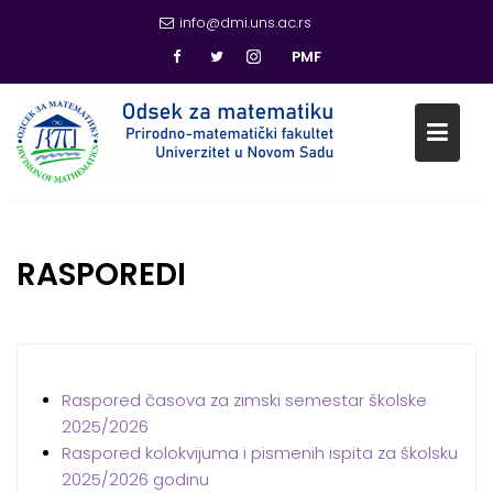
info@dmi.uns.ac.rs
PMF
Skip
to
content
RASPOREDI
Raspored časova za zimski semestar školske
2025/2026
Raspored kolokvijuma i pismenih ispita za školsku
2025/2026 godinu