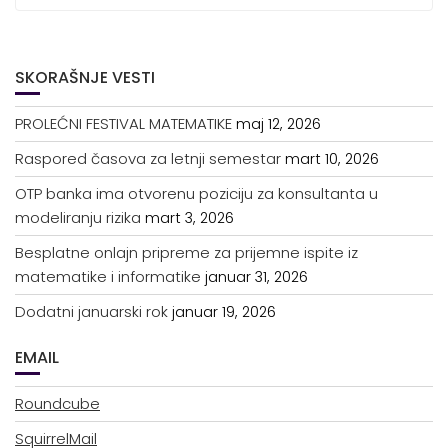
SKORAŠNJE VESTI
PROLEĆNI FESTIVAL MATEMATIKE
maj 12, 2026
Raspored časova za letnji semestar
mart 10, 2026
OTP banka ima otvorenu poziciju za konsultanta u
modeliranju rizika
mart 3, 2026
Besplatne onlajn pripreme za prijemne ispite iz
matematike i informatike
januar 31, 2026
Dodatni januarski rok
januar 19, 2026
EMAIL
Roundcube
SquirrelMail