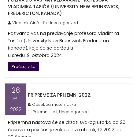
VLADIMIRA TASIĆA (UNIVERSITY NEW BRUNSWICK,
FREDERICTON, KANADA)
Vladimir Ćirić
Uncategorized
Pozivamo vas na predavanje profesora Vladimira
Tasića (University New Brunswick, Fredericton,
Kanada), koje će se održati u
u sredu, 9. oktobra 2024,
Pročitaj više
28
PRIPREME ZA PRIJEMNI 2022.
jan
Odsek za matematiku
2022
Prijemni ispit
Uncategorized
,
Pripremna nastava će se držati svakog utorka od 20
časova, a prvi čas je zakazan za utorak, 1.2.2022. od
20 časova.