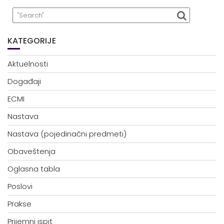
KATEGORIJE
Aktuelnosti
Događaji
ECMI
Nastava
Nastava (pojedinačni predmeti)
Obaveštenja
Oglasna tabla
Poslovi
Prakse
Prijemni ispit