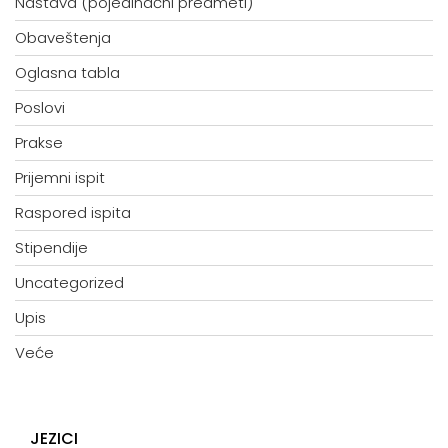
Nastava (pojedinačni predmeti)
Obaveštenja
Oglasna tabla
Poslovi
Prakse
Prijemni ispit
Raspored ispita
Stipendije
Uncategorized
Upis
Veće
JEZICI