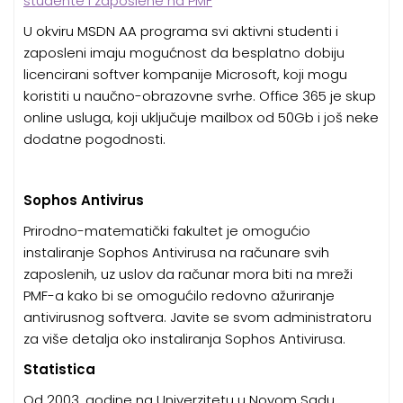
studente i zaposlene na PMF
U okviru MSDN AA programa svi aktivni studenti i
zaposleni imaju mogućnost da besplatno dobiju
licencirani softver kompanije Microsoft, koji mogu
koristiti u naučno-obrazovne svrhe. Office 365 je skup
online usluga, koji uključuje mailbox od 50Gb i još neke
dodatne pogodnosti.
Sophos Antivirus
Prirodno-matematički fakultet je omogućio
instaliranje Sophos Antivirusa na računare svih
zaposlenih, uz uslov da računar mora biti na mreži
PMF-a kako bi se omogućilo redovno ažuriranje
antivirusnog softvera. Javite se svom administratoru
za više detalja oko instaliranja Sophos Antivirusa.
Statistica
Od 2003. godine na Univerzitetu u Novom Sadu