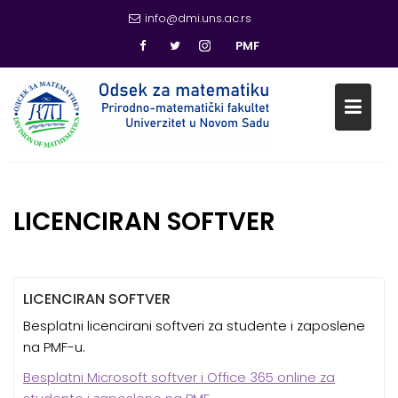
info@dmi.uns.ac.rs
PMF
Skip
to
content
LICENCIRAN SOFTVER
LICENCIRAN SOFTVER
Besplatni licencirani softveri za studente i zaposlene
na PMF-u.
Besplatni Microsoft softver i Office 365 online za