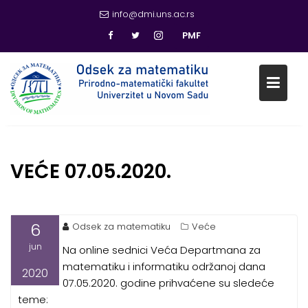
info@dmi.uns.ac.rs
PMF
Skip
to
content
VEĆE 07.05.2020.
6
Odsek za matematiku
Veće
jun
Na online sednici Veća Departmana za
matematiku i informatiku održanoj dana
2020
07.05.2020. godine prihvaćene su sledeće
teme: