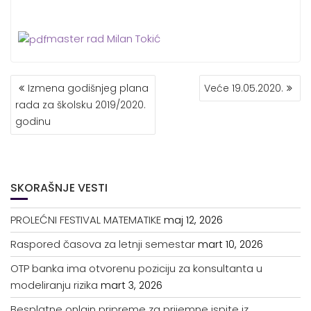
master rad Milan Tokić
KRETANJE
Izmena godišnjeg plana
Veće 19.05.2020.
ČLANKA
rada za školsku 2019/2020.
godinu
SKORAŠNJE VESTI
PROLEĆNI FESTIVAL MATEMATIKE
maj 12, 2026
Raspored časova za letnji semestar
mart 10, 2026
OTP banka ima otvorenu poziciju za konsultanta u
modeliranju rizika
mart 3, 2026
Besplatne onlajn pripreme za prijemne ispite iz