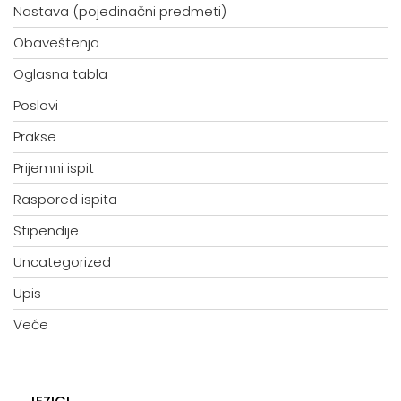
Nastava (pojedinačni predmeti)
Obaveštenja
Oglasna tabla
Poslovi
Prakse
Prijemni ispit
Raspored ispita
Stipendije
Uncategorized
Upis
Veće