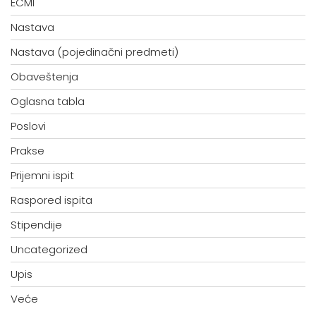
ECMI
Nastava
Nastava (pojedinačni predmeti)
Obaveštenja
Oglasna tabla
Poslovi
Prakse
Prijemni ispit
Raspored ispita
Stipendije
Uncategorized
Upis
Veće