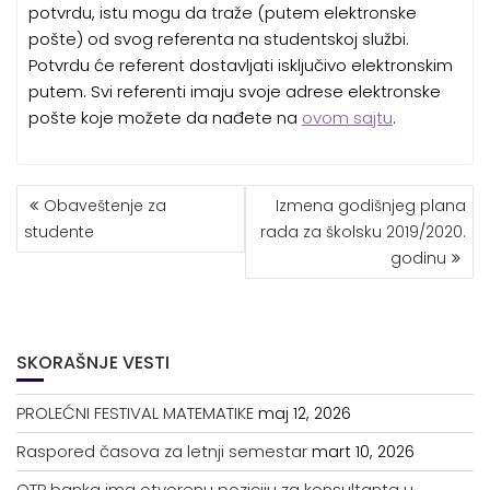
potvrdu, istu mogu da traže (putem elektronske
pošte) od svog referenta na studentskoj službi.
Potvrdu će referent dostavljati isključivo elektronskim
putem. Svi referenti imaju svoje adrese elektronske
pošte koje možete da nađete na
ovom sajtu
.
KRETANJE
Obaveštenje za
Izmena godišnjeg plana
ČLANKA
studente
rada za školsku 2019/2020.
godinu
SKORAŠNJE VESTI
PROLEĆNI FESTIVAL MATEMATIKE
maj 12, 2026
Raspored časova za letnji semestar
mart 10, 2026
OTP banka ima otvorenu poziciju za konsultanta u