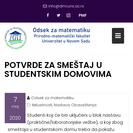
info@dmi.uns.ac.rs
PMF
Skip
POTVRDE ZA SMEŠTAJ U
to
content
STUDENTSKIM DOMOVIMA
7
Odsek za matematiku
Aktuelnosti
Nastava
Obaveštenja
,
,
maj
Studenti koji će biti uključeni u blok nastavu
2020
(praktične/laboratorijske vežbe), a koji zbog
smeštaja u studentskom domu treba da pokažu