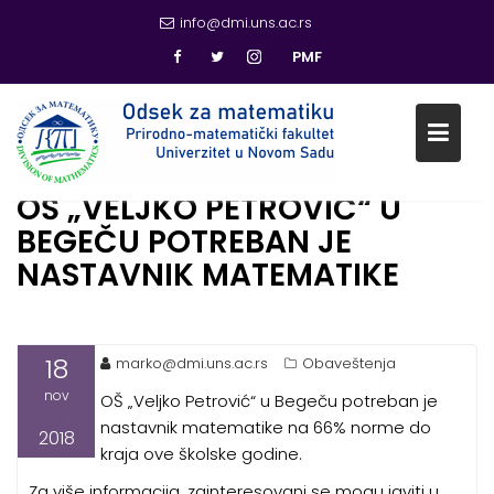
info@dmi.uns.ac.rs
PMF
OŠ „VELJKO PETROVIĆ“ U
Skip
BEGEČU POTREBAN JE
to
content
NASTAVNIK MATEMATIKE
18
marko@dmi.uns.ac.rs
Obaveštenja
nov
OŠ „Veljko Petrović“ u Begeču potreban je
nastavnik matematike na 66% norme do
2018
kraja ove školske godine.
Za više informacija, zainteresovani se mogu javiti u