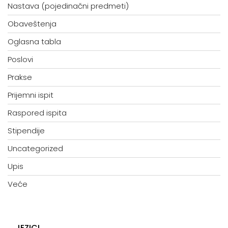
Nastava (pojedinačni predmeti)
Obaveštenja
Oglasna tabla
Poslovi
Prakse
Prijemni ispit
Raspored ispita
Stipendije
Uncategorized
Upis
Veće
JEZICI