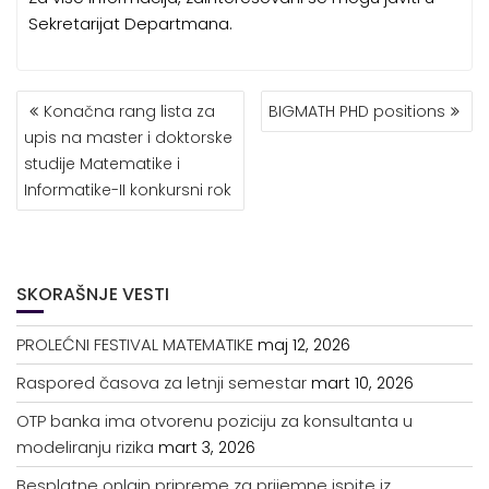
Sekretarijat Departmana.
KRETANJE
Konačna rang lista za
BIGMATH PHD positions
ČLANKA
upis na master i doktorske
studije Matematike i
Informatike-II konkursni rok
SKORAŠNJE VESTI
PROLEĆNI FESTIVAL MATEMATIKE
maj 12, 2026
Raspored časova za letnji semestar
mart 10, 2026
OTP banka ima otvorenu poziciju za konsultanta u
modeliranju rizika
mart 3, 2026
Besplatne onlajn pripreme za prijemne ispite iz