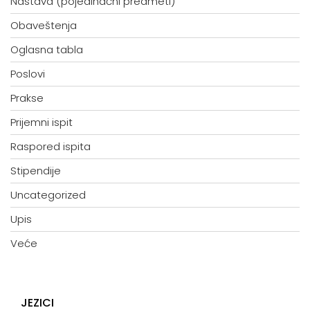
Nastava (pojedinačni predmeti)
Obaveštenja
Oglasna tabla
Poslovi
Prakse
Prijemni ispit
Raspored ispita
Stipendije
Uncategorized
Upis
Veće
JEZICI