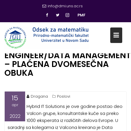
info@dmi.uns.ac.rs
PMF
OGLAS: HYBRID IT- DATA
ENGINEER/DATA MANAGEMENT
Skip
– PLAĆENA DVOMESEČNA
to
content
OBUKA
15
Dragana
Poslovi
apr
Hybrid IT Solutions je ove godine postao deo
Valcon grupe, konsultantske kuće sa preko
2022
1000 eksperata iz različitih delova Evrope. U
saradnji sa kolegama iz Valcona kreirana je Data