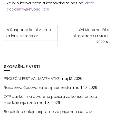
Za bilo kakva pitanja kontaktirajte nas na:
data-
academy@hybrid-it.rs
KRETANJE
Raspored kolokvijuma
XVI Matematička
ČLANKA
za letnji semestar
olimpijada SEEMOUS
2022
SKORAŠNJE VESTI
PROLEĆNI FESTIVAL MATEMATIKE
maj 12, 2026
Raspored časova za letnji semestar
mart 10, 2026
OTP banka ima otvorenu poziciju za konsultanta u
modeliranju rizika
mart 3, 2026
Besplatne onlajn pripreme za prijemne ispite iz