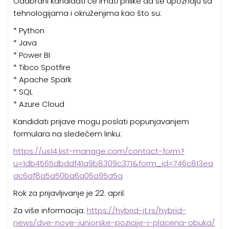
Odabrani kandidati će imati prilike da se upoznaju sa
tehnologijama i okruženjima kao što su:
* Python
* Java
* Power BI
* Tibco Spotfire
* Apache Spark
* SQL
* Azure Cloud
Kandidati prijave mogu poslati popunjavanjem
formulara na sledećem linku:
https://us14.list-manage.com/contact-form?
u=1db4565dbddf41a9b8309c371&form_id=746c813ea
ac6af8a5a50ba6a06a95a5a
Rok za prijavljivanje je 22. april.
Za više informacija:
https://hybrid-it.rs/hybrid-
news/dve-nove-juniorske-pozicije-i-placena-obuka/