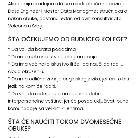
Akademija sa idejom da se mladi obuče za pozicije
Data Engineer i Master Data Managmet stručnjaka a
nakon obuke, postanu jedan od ovih konsultanata
Valcona u Srbiji.
ŠTA OČEKUJEMO OD BUDUĆEG KOLEGE?
* Da voli da barata podacima.
* Da ima neko iskustvo u programiranju
* Da ima već neko iskustvo ili želi da nauči da radi u
cloud okruženju.
* Da ima odlično znanje engleskog jezika, jer će to biti
jezik na kom će raditi.
* Da voli da radi sa ljudima i da ima dobre
interpersonalne veštine, jer će posao uključivati puno
komunikacije sa velikim klijentima.
ŠTA ĆE NAUČITI TOKOM DVOMESEČNE
OBUKE?