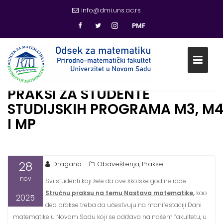
info@dmi.uns.ac.rs
PMF
OBAVEŠTENJE O STRUČNOJ
PRAKSI ZA STUDENTE
Skip
STUDIJSKIH PROGRAMA M3, M
to
content
I MP
28
Dragana
Obaveštenja
Prakse
,
nov
Svi studenti koji žele da ove školske godine rade
Stručnu praksu na temu Nastava matematike,
kao
2025
deo prakse treba da učestvuju na manifestaciji Dani
matematike u Novom Sadu koji se održava na našem fakultetu, u