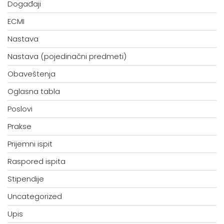
Događaji
ECMI
Nastava
Nastava (pojedinačni predmeti)
Obaveštenja
Oglasna tabla
Poslovi
Prakse
Prijemni ispit
Raspored ispita
Stipendije
Uncategorized
Upis