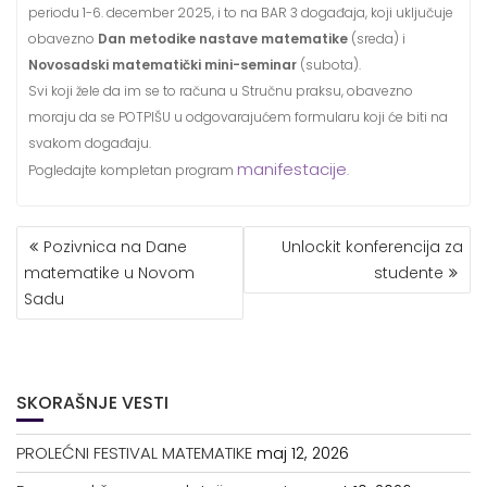
periodu 1-6. december 2025, i to na BAR 3 događaja, koji uključuje
obavezno
Dan metodike nastave matematike
(sreda) i
Novosadski matematički mini-seminar
(subota).
Svi koji žele da im se to računa u Stručnu praksu, obavezno
moraju da se POTPIŠU u odgovarajućem formularu koji će biti na
svakom događaju.
manifestacije
Pogledajte kompletan program
.
KRETANJE
Pozivnica na Dane
Unlockit konferencija za
ČLANKA
matematike u Novom
studente
Sadu
SKORAŠNJE VESTI
PROLEĆNI FESTIVAL MATEMATIKE
maj 12, 2026