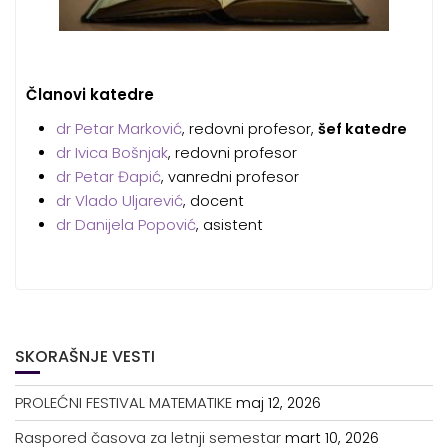
Članovi katedre
dr Petar Marković
, redovni profesor,
šef katedre
dr Ivica Bošnjak
, redovni profesor
dr Petar Đapić
, vanredni profesor
dr Vlado Uljarević
, docent
dr Danijela Popović
, asistent
SKORAŠNJE VESTI
PROLEĆNI FESTIVAL MATEMATIKE
maj 12, 2026
Raspored časova za letnji semestar
mart 10, 2026