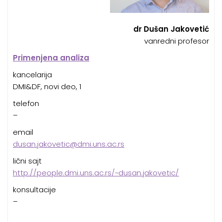
dr Dušan Jakovetić
vanredni profesor
Primenjena analiza
kancelarija
DMI&DF, novi deo, 1
telefon
–
email
dusan.jakovetic@dmi.uns.ac.rs
lični sajt
http://people.dmi.uns.ac.rs/~dusan.jakovetic/
konsultacije
–