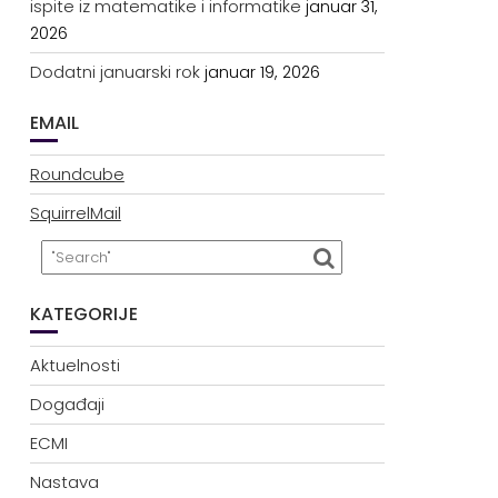
ispite iz matematike i informatike
januar 31,
2026
Dodatni januarski rok
januar 19, 2026
EMAIL
Roundcube
SquirrelMail
KATEGORIJE
Aktuelnosti
Događaji
ECMI
Nastava