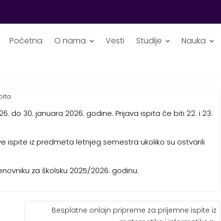
Početna
O nama
Vesti
Studije
Nauka
K
pita
. do 30. januara 2026. godine. Prijava ispita će biti 22. i 23.
 ispite iz predmeta letnjeg semestra ukoliko su ostvarili
novniku za školsku 2025/2026. godinu.
Besplatne onlajn pripreme za prijemne ispite iz