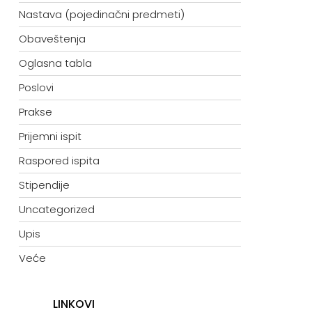
Nastava (pojedinačni predmeti)
Obaveštenja
Oglasna tabla
Poslovi
Prakse
Prijemni ispit
Raspored ispita
Stipendije
Uncategorized
Upis
Veće
LINKOVI