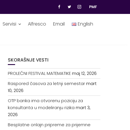
PMF
Servisi
Alfresco
Email
English
SKORAŠNJE VESTI
PROLEĆNI FESTIVAL MATEMATIKE
maj 12, 2026
Raspored časova za letnji semestar
mart
10, 2026
OTP banka ima otvorenu poziciju za
konsultanta u modeliranju rizika
mart 3,
2026
Besplatne onlajn pripreme za prijemne